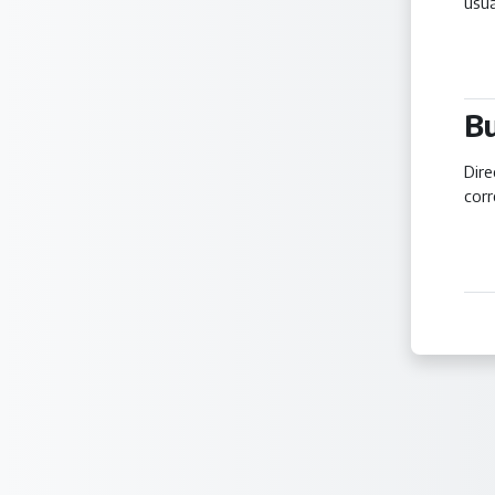
usua
Bu
Bu
Dire
cor