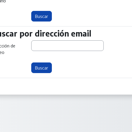
rio
scar por dirección email
scar por dirección email
cción de
reo